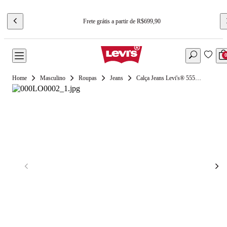
Frete grátis a partir de R$699,90
Masculino
Roupas
Jeans
Calça Jeans Levi's® 555® Relaxed Straight Preta