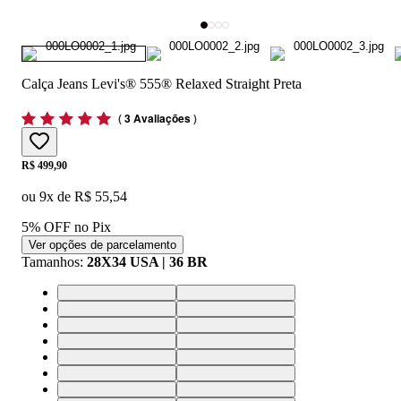
Calça Jeans Levi's® 555® Relaxed Straight Preta
(
3 Avaliações
)
Price:
R$ 499,90
ou
9
x de
R$ 55,54
5% OFF no Pix
Ver opções de parcelamento
Tamanhos
:
28X34 USA | 36 BR
28X34 USA | 36 BR
30X34 USA | 38 BR
32X34 USA | 40 BR
33X34 USA | 42 BR
34X32 USA | 44 BR
36X34 USA | 46 BR
38X34 USA | 48 BR
40X34 USA | 50 BR
42X34 USA | 52 BR
44X34 USA | 54 BR
28X32 USA | 36 BR
29X32 USA | 37 BR
30X32 USA | 38 BR
31X32 USA | 39 BR