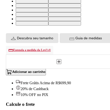
32X32 USA | 40 BR
33X32 USA | 42 BR
36X32 USA | 46 BR
38X32 USA | 48 BR
40X32 USA | 50 BR
32X30 USA | 40 BR
34X30 USA | 44 BR
38X30 USA | 48 BR
40X30 USA | 50 BR
30X30 USA | 38 BR
33X30 USA | 42 BR
36X30 USA | 46 BR
Descubra seu tamanho
Guia de medidas
Entenda a medida da Levi’s®
Adicionar ao carrinho
Frete Grátis Acima de R$699,90
20% de Cashback
10% OFF no PIX
Calcule o frete