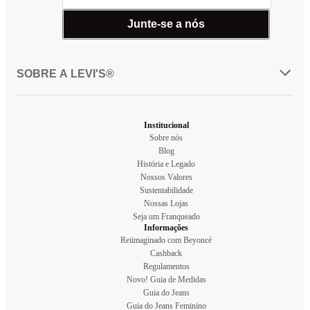
Junte-se a nós
SOBRE A LEVI'S®
Institucional
Sobre nós
Blog
História e Legado
Nossos Valores
Sustentabilidade
Nossas Lojas
Seja um Franqueado
Informações
Reiimaginado com Beyoncé
Cashback
Regulamentos
Novo! Guia de Medidas
Guia do Jeans
Guia do Jeans Feminino