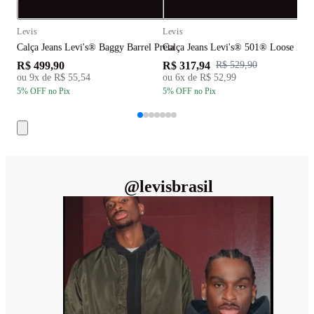
Compra rápida
C
Levis
Levis
L
Calça Jeans Levi's® Baggy Barrel Preta
Calça Jeans Levi's® 501® Loose Lav
C
R$ 499,90
R$ 317,94
R
R$ 529,90
ou
9
x de
R$ 55,54
ou
6
x de
R$ 52,99
5
% OFF
no Pix
5
% OFF
no Pix
5
@
levisbrasil