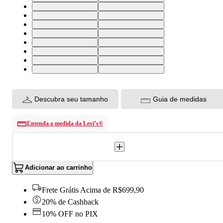
28X32 USA | 36 BR
29X32 USA | 37 BR
30X32 USA | 38 BR
31X32 USA | 39 BR
32X32 USA | 40 BR
33X32 USA | 42 BR
36X32 USA | 46 BR
38X32 USA | 48 BR
40X32 USA | 50 BR
32X30 USA | 40 BR
34X30 USA | 44 BR
38X30 USA | 48 BR
40X30 USA | 50 BR
30X30 USA | 38 BR
33X30 USA | 42 BR
36X30 USA | 46 BR
Descubra seu tamanho
Guia de medidas
Entenda a medida da Levi’s®
Adicionar ao carrinho
Frete Grátis Acima de R$699,90
20% de Cashback
10% OFF no PIX