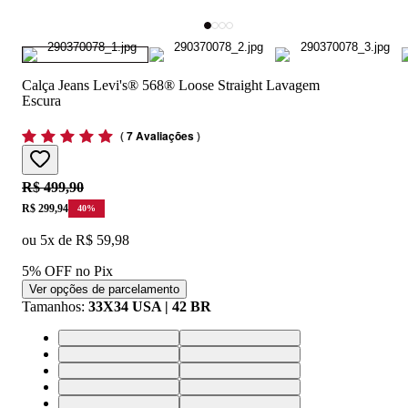
Calça Jeans Levi's® 568® Loose Straight Lavagem
Escura
(
7 Avaliações
)
Original price:
R$ 499,90
Price:
R$ 299,94
40
%
ou
5
x de
R$ 59,98
5% OFF no Pix
Ver opções de parcelamento
Tamanhos
:
33X34 USA | 42 BR
33X34 USA | 42 BR
34X32 USA | 44 BR
36X34 USA | 46 BR
38X34 USA | 48 BR
40X34 USA | 50 BR
28X34 USA | 36 BR
30X34 USA | 38 BR
32X34 USA | 40 BR
42X34 USA | 52 BR
44X34 USA | 54 BR