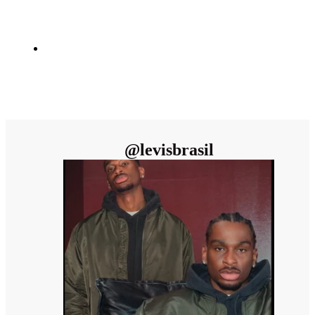
@
levisbrasil