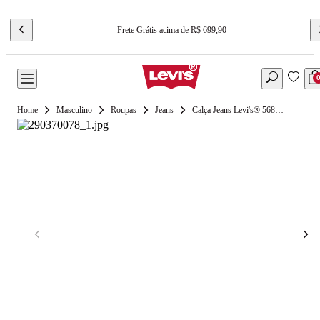
Frete Grátis acima de R$ 699,90
Masculino
Roupas
Jeans
Calça Jeans Levi's® 568® Loose Straight Lavagem Escura