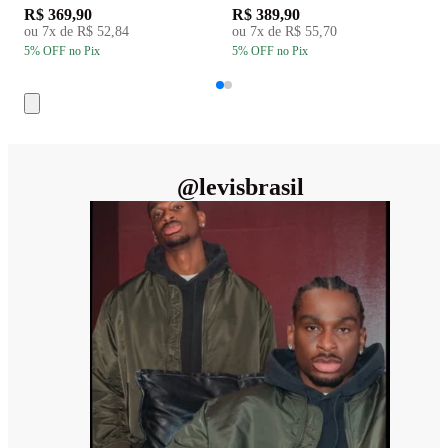
R$ 369,90
R$ 389,90
R
ou
7
x de
R$ 52,84
ou
7
x de
R$ 55,70
5
% OFF
no Pix
5
% OFF
no Pix
5
@
levisbrasil