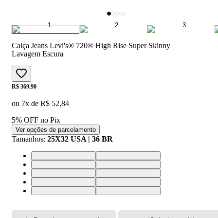
Calça Jeans Levi's® 720® High Rise Super Skinny
Lavagem Escura
Price:
R$ 369,90
ou
7
x de
R$ 52,84
5% OFF no Pix
Ver opções de parcelamento
Tamanhos
:
25X32 USA | 36 BR
27X32 USA | 38 BR
29X32 USA | 40 BR
33X32 USA | 44 BR
25X32 USA | 36 BR
30X32 USA | 41 BR
26X32 USA | 37 BR
28X32 USA | 39 BR
32X32 USA | 43 BR
31X32 USA | 42 BR
34X32 USA | 46 BR