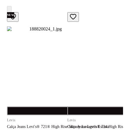
NEW
Compra rápida
C
Levis
Levis
L
Calça Jeans Levi's® 721® High Rise Skinny Lavagem Escura
Calça Jeans Levi's® 724 High Rise S
C