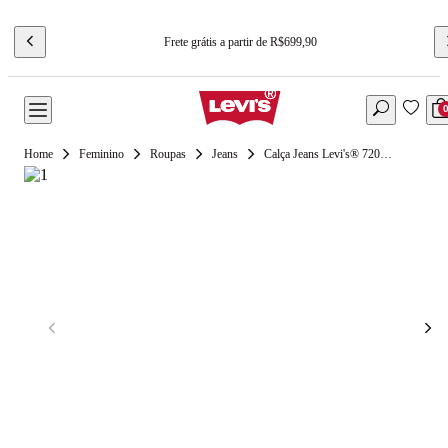
Frete grátis a partir de R$699,90
Feminino
Roupas
Jeans
Calça Jeans Levi's® 720® High Rise Super Skinny Lavagem Escura