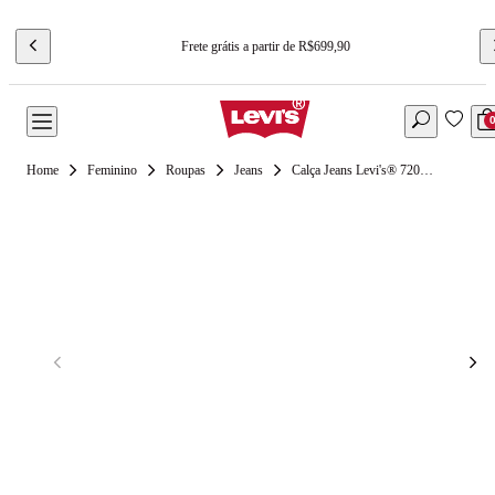
Frete grátis a partir de R$699,90
Feminino
Roupas
Jeans
Calça Jeans Levi's® 720 High Rise Super Skinny