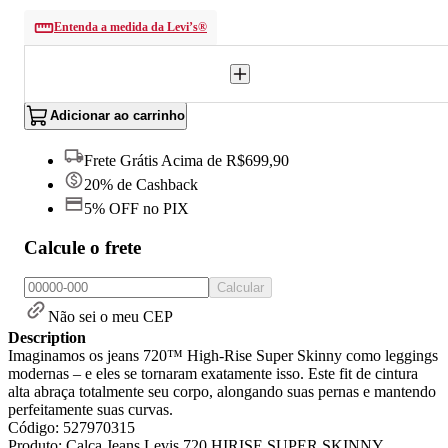
Entenda a medida da Levi’s®
Adicionar ao carrinho
Frete Grátis Acima de R$699,90
20% de Cashback
5% OFF no PIX
Calcule o frete
Calcular
Não sei o meu CEP
Description
Imaginamos os jeans 720™ High-Rise Super Skinny como leggings
modernas – e eles se tornaram exatamente isso. Este fit de cintura
alta abraça totalmente seu corpo, alongando suas pernas e mantendo
perfeitamente suas curvas.
Código: 527970315
Produto: Calça Jeans Levis 720 HIRISE SUPER SKINNY