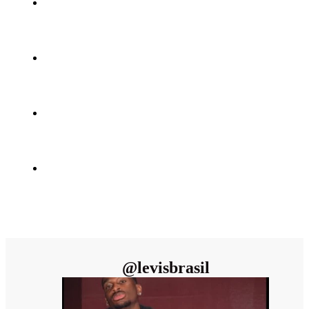
@
levisbrasil