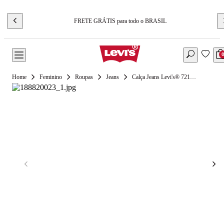
FRETE GRÁTIS para todo o BRASIL
Feminino
Roupas
Jeans
Calça Jeans Levi's® 721® High Rise Skinny Lavagem Escura