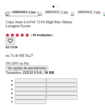
Calça Jeans Levi's® 721® High Rise Skinny
Lavagem Escura
(
29 Avaliações
)
Price:
R$ 379,90
ou
7
x de
R$ 54,27
5% OFF no Pix
Ver opções de parcelamento
Tamanhos
:
25X32 USA | 36 BR
25X32 USA | 36 BR
26X32 USA | 37 BR
30X32 USA | 41 BR
32X32 USA | 43 BR
27X32 USA | 38 BR
29X32 USA | 40 BR
31X32 USA | 42 BR
33X32 USA | 44 BR
34X32 USA | 46 BR
28X32 USA | 39 BR
24X32 USA | 36 BR