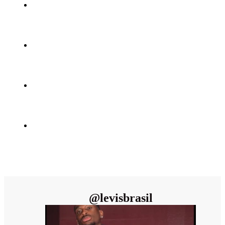
@
levisbrasil