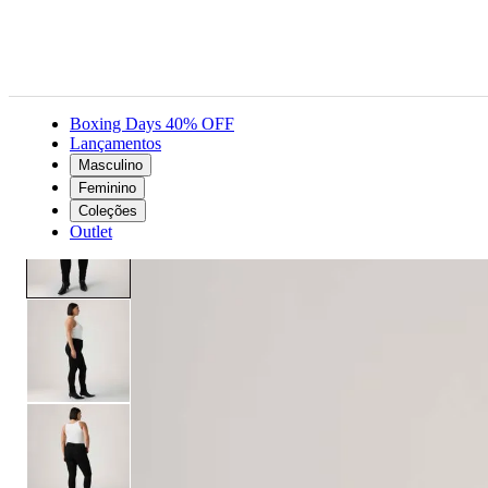
Boxing Days 40% OFF
Lançamentos
Masculino
Feminino
Roupas
Jeans
Calça Jeans Levi's® 721® High Rise Skinny Lavagem Escura
Feminino
Coleções
Outlet