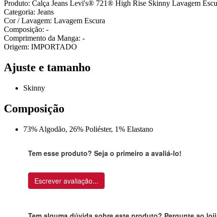
Produto: Calça Jeans Levi's® 721® High Rise Skinny Lavagem Escu
Categoria: Jeans
Cor / Lavagem: Lavagem Escura
Composição: -
Comprimento da Manga: -
Origem: IMPORTADO
Ajuste e tamanho
Skinny
Composição
73% Algodão, 26% Poliéster, 1% Elastano
Tem esse produto? Seja o primeiro a avaliá-lo!
Escrever avaliação...
Tem alguma dúvida sobre este produto? Pergunte ao loji