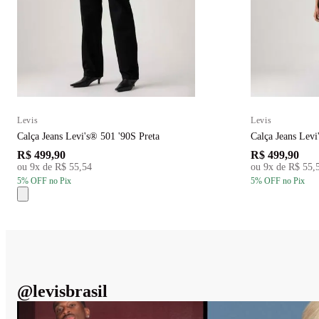
Levis
Levis
Calça Jeans Levi's® 501 '90S Preta
Calça Jeans Levi
R$ 499,90
R$ 499,90
ou
9
x de
R$ 55,54
ou
9
x de
R$ 55,
5
% OFF
no Pix
5
% OFF
no Pix
@
levisbrasil