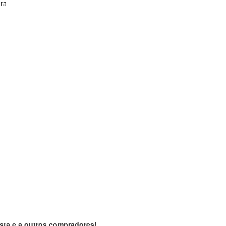
ra
sta e a outros compradores!