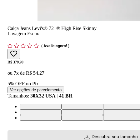
Calça Jeans Levi's® 721® High Rise Skinny
Lavagem Escura
(
Avalie agora!
)
Price:
R$ 379,90
ou
7
x de
R$ 54,27
5% OFF no Pix
Ver opções de parcelamento
Tamanhos
:
30X32 USA | 41 BR
24X32 USA | 34 BR
25X32 USA | 36 BR
26X32 USA | 37 
33X32 USA | 44 BR
34X32 USA | 46 BR
24X30 USA | 34 
31X30 USA | 42 BR
32X30 USA | 43 BR
33X30 USA | 44 
Descubra seu tamanho