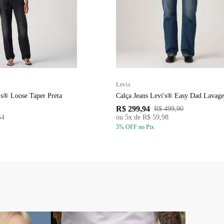
Levis
's® Loose Taper Preta
Calça Jeans Levi's® Easy Dad Lavag
R$ 299,94
R$ 499,90
54
ou
5
x de
R$ 59,98
5
% OFF
no Pix