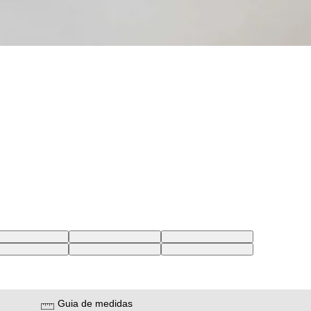
2 USA | 41 BR
31X32 USA | 42 BR
32X32 USA | 43 BR
0 USA | 39 BR
29X30 USA | 40 BR
30X30 USA | 41 BR
Guia de medidas