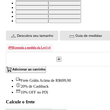
34X32 USA | 46 BR
24X30 USA | 36 BR
25X30 USA | 36 BR
26X30 USA | 37 BR
27X30 USA | 38 BR
28X30 USA | 39 BR
29X30 USA | 40 BR
30X30 USA | 41 BR
31X30 USA | 42 BR
32X30 USA | 43 BR
Descubra seu tamanho
Guia de medidas
Entenda a medida da Levi’s®
Adicionar ao carrinho
Frete Grátis Acima de R$699,90
20% de Cashback
10% OFF no PIX
Calcule o frete