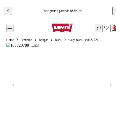
Frete grátis a partir de R$699,90
Feminino
Roupas
Jeans
Calça Jeans Levi's® 721® High Rise Skinny Lavagem Média