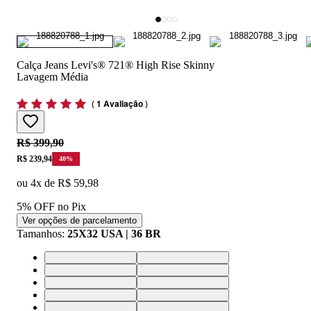
Calça Jeans Levi's® 721® High Rise Skinny
Lavagem Média
(
1 Avaliação
)
Original price:
R$ 399,90
Price:
R$ 239,94
40
%
ou
4
x de
R$ 59,98
5% OFF no Pix
Ver opções de parcelamento
Tamanhos
:
25X32 USA | 36 BR
25X32 USA | 36 BR
26X32 USA | 37 BR
27X32 USA | 38 BR
28X32 USA | 39 BR
29X32 USA | 40 BR
30X32 USA | 41 BR
31X32 USA | 42 BR
32X32 USA | 43 BR
33X32 USA | 44 BR
24X32 USA | 34 BR