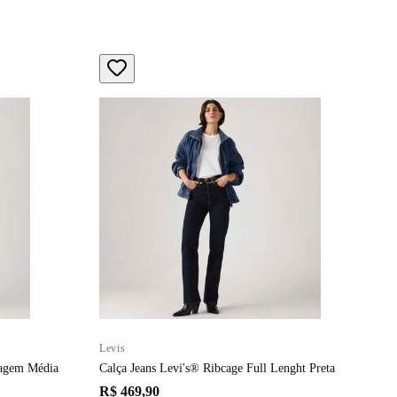
Levis
L
vagem Média
Calça Jeans Levi's® Ribcage Full Lenght Preta
C
R$ 469,90
R