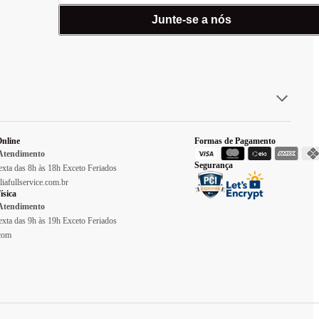
Junte-se a nós
nline
Formas de Pagamento
 Atendimento
Segurança
xta das 8h às 18h Exceto Feriados
liafullservice.com.br
ísica
 Atendimento
xta das 9h às 19h Exceto Feriados
.com