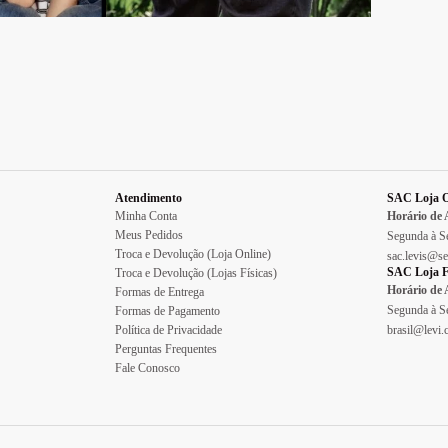
Atendimento
SAC Loja O
Minha Conta
Horário de
Meus Pedidos
Segunda à Se
Troca e Devolução (Loja Online)
sac.levis@se
SAC Loja F
Troca e Devolução (Lojas Físicas)
Horário de
Formas de Entrega
Segunda à Se
Formas de Pagamento
Política de Privacidade
brasil@levi
Perguntas Frequentes
Fale Conosco