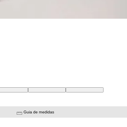
2 USA | 42 BR
32X32 USA | 43 BR
33X32 USA | 44 BR
Guia de medidas