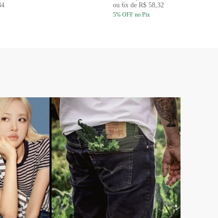
84
ou
6
x de
R$ 58,32
5
% OFF
no Pix