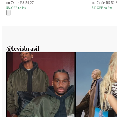
ou
7
x de
R$ 54,27
ou
7
x de
R$ 52,
5
% OFF
no Pix
5
% OFF
no Pix
@
levisbrasil