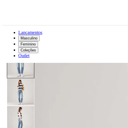
Lançamentos
Masculino
Feminino
Feminino
Roupas
Jeans
Calça Jeans Levi's® 724® High Rise Straight Lavagem Clara
Coleções
Outlet