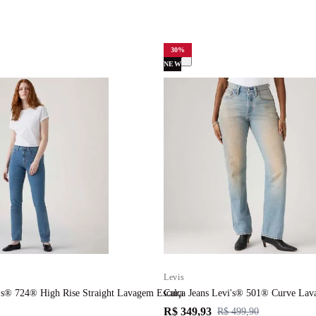
30
%
NEW
Levis
i's® 724® High Rise Straight Lavagem Escura
Calça Jeans Levi's® 501® Curve La
R$ 349,93
R$ 499,90