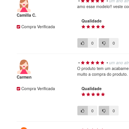
•
•
um ano at
amo esse modelo!! veste co
Camilla C.
Qualidade
Compra Verificada
0
0
•
•
um ano at
O produto tem um acabamento
muito a compra do produto.
Carmen
Compra Verificada
Qualidade
0
0