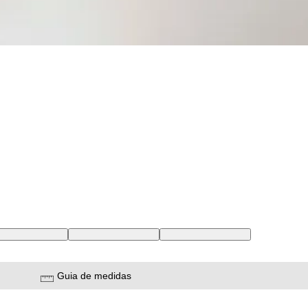
4 USA | 41 BR
32X34 USA | 43 BR
33X34 USA | 44 BR
Guia de medidas