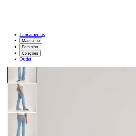
Lançamentos
Masculino
Feminino
Feminino
Roupas
Jeans
Calça Jeans Levi's® 725 High Rise Bootcut Lavagem Clara
Coleções
Outlet