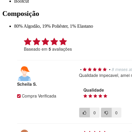
Bootcut
Composição
80% Algodão, 19% Poliéster, 1% Elastano
Baseado em
5
avaliações
•
•
8 meses at
Qualidade impecavel, amei 
Scheila S.
Qualidade
Compra Verificada
0
0