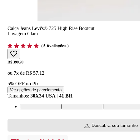
Calça Jeans Levi's® 725 High Rise Bootcut
Lavagem Clara
(
5 Avaliações
)
Price:
R$ 399,90
ou
7
x de
R$ 57,12
5% OFF no Pix
Ver opções de parcelamento
Tamanhos
:
30X34 USA | 41 BR
25X34 USA | 36 BR
26X34 USA | 37 BR
27X34 USA | 38 
Descubra seu tamanho