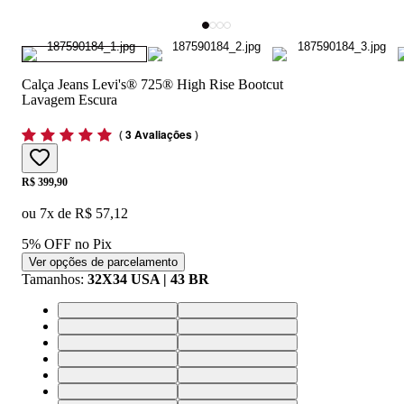
Calça Jeans Levi's® 725® High Rise Bootcut
Lavagem Escura
(
3 Avaliações
)
Price:
R$ 399,90
ou
7
x de
R$ 57,12
5% OFF no Pix
Ver opções de parcelamento
Tamanhos
:
32X34 USA | 43 BR
24X32 USA | 34 BR
25X32 USA | 36 BR
26X32 USA | 37 BR
27X32 USA | 38 BR
28X32 USA | 39 BR
29X32 USA | 40 BR
30X32 USA | 41 BR
31X32 USA | 42 BR
32X32 USA | 43 BR
33X32 USA | 44 BR
34X32 USA | 46 BR
24X34 USA | 34 BR