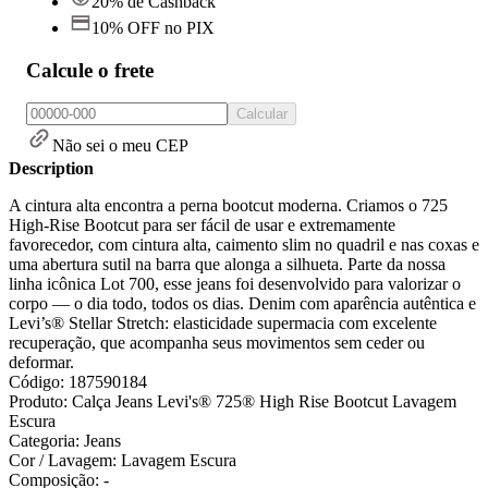
20% de Cashback
10% OFF no PIX
Calcule o frete
Calcular
Não sei o meu CEP
Description
A cintura alta encontra a perna bootcut moderna. Criamos o 725
High-Rise Bootcut para ser fácil de usar e extremamente
favorecedor, com cintura alta, caimento slim no quadril e nas coxas e
uma abertura sutil na barra que alonga a silhueta. Parte da nossa
linha icônica Lot 700, esse jeans foi desenvolvido para valorizar o
corpo — o dia todo, todos os dias. Denim com aparência autêntica e
Levi’s® Stellar Stretch: elasticidade supermacia com excelente
recuperação, que acompanha seus movimentos sem ceder ou
deformar.
Código: 187590184
Produto: Calça Jeans Levi's® 725® High Rise Bootcut Lavagem
Escura
Categoria: Jeans
Cor / Lavagem: Lavagem Escura
Composição: -