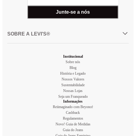
Junte-se a nós
SOBRE A LEVI'S®
Institucional
Sobre nós
Blog
História e Legado
Nossos Valores
Sustentabilidade
Nossas Lojas
Seja um Franqueado
Informações
Reiimaginado com Beyoncé
Cashback
Regulamentos
Novo! Guia de Medidas
Guia do Jeans
Guia do Jeans Feminino