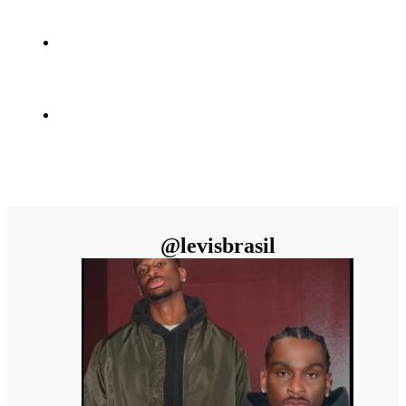
@
levisbrasil