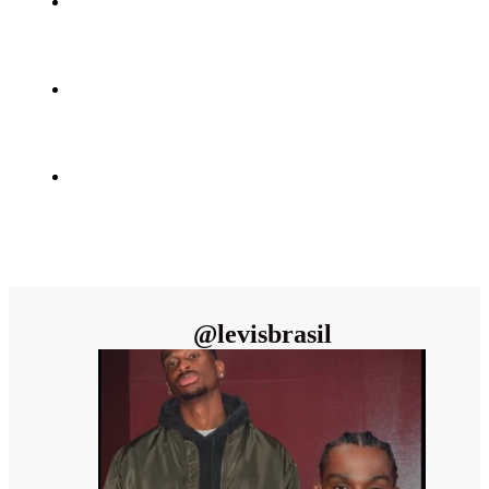
@
levisbrasil