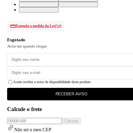
31X30 USA | 42 BR
32X30 USA | 43 BR
33X30 USA | 44 BR
Entenda a medida da Levi’s®
Esgotado
Avise-me quando chegar
Aceito receber o aviso de disponibilidade deste produto.
RECEBER AVISO
Calcule o frete
Calcular
Não sei o meu CEP