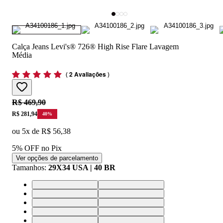
Calça Jeans Levi's® 726® High Rise Flare Lavagem
Média
(
2 Avaliações
)
Original price:
R$ 469,90
Price:
R$ 281,94
40
%
ou
5
x de
R$ 56,38
5% OFF no Pix
Ver opções de parcelamento
Tamanhos
:
29X34 USA | 40 BR
29X34 USA | 40 BR
32X30 USA | 43 BR
31X30 USA | 42 BR
30X30 USA | 41 BR
29X30 USA | 40 BR
28X30 USA | 39 BR
27X30 USA | 38 BR
26X30 USA | 37 BR
25X30 USA | 36 BR
24X30 USA | 36 BR