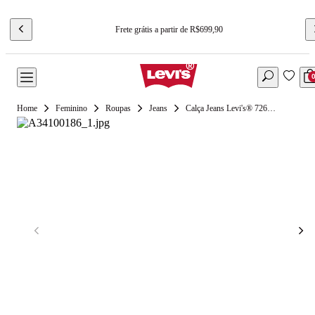
Frete grátis a partir de R$699,90
Feminino
Roupas
Jeans
Calça Jeans Levi's® 726® High Rise Flare Lavagem Média