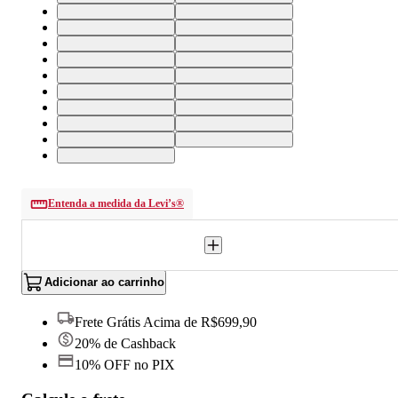
34X34 USA | 46 BR
33X34 USA | 44 BR
32X34 USA | 43 BR
31X34 USA | 42 BR
30X34 USA | 41 BR
24X32 USA | 36 BR
28X34 USA | 39 BR
27X34 USA | 38 BR
26X34 USA | 37 BR
25X34 USA | 36 BR
24X34 USA | 36 BR
32X32 USA | 43 BR
31X32 USA | 42 BR
30X32 USA | 41 BR
29X32 USA | 40 BR
28X32 USA | 39 BR
27X32 USA | 38 BR
26X32 USA | 37 BR
25X32 USA | 36 BR
Entenda a medida da Levi’s®
Adicionar ao carrinho
Frete Grátis Acima de R$699,90
20% de Cashback
10% OFF no PIX