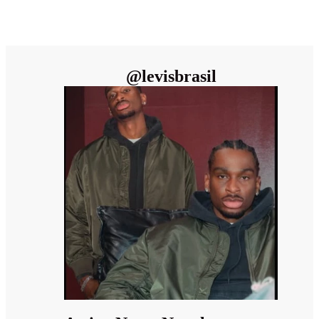
@
levisbrasil