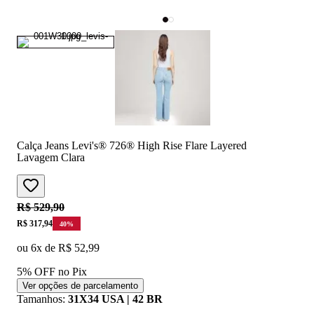
Calça Jeans Levi's® 726® High Rise Flare Layered
Lavagem Clara
Original price:
R$ 529,90
Price:
R$ 317,94
40
%
ou
6
x de
R$ 52,99
5% OFF no Pix
Ver opções de parcelamento
Tamanhos
:
31X34 USA | 42 BR