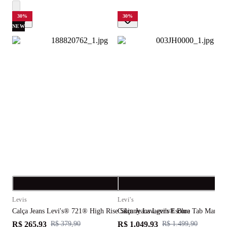
30
%
30
%
NEW
Compra rápida
C
Levis
Levi's
L
Calça Jeans Levi's® 721® High Rise Skinny Lavagem Escura
Calça Jeans Levi's® Blue Tab Marin
C
R$ 265,93
R$ 1.049,93
R
R$ 379,90
R$ 1.499,90