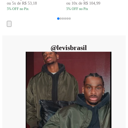
ou
5
x de
R$ 53,18
ou
10
x de
R$ 104,99
5
% OFF
no Pix
5
% OFF
no Pix
5
@
levisbrasil