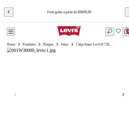
Frete grátis a partir de R$699,90
Feminino
Roupas
Jeans
Calça Jeans Levi's® 726® High Rise Flare Layered Lavagem Clara