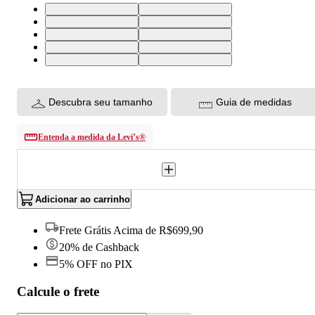
25X34 USA | 36 BR
26X34 USA | 37 BR
27X34 USA | 38 BR
28X34 USA | 39 BR
29X34 USA | 40 BR
30X34 USA | 41 BR
31X34 USA | 42 BR
32X34 USA | 43 BR
33X34 USA | 44 BR
34X34 USA | 46 BR
Descubra seu tamanho
Guia de medidas
Entenda a medida da Levi’s®
Adicionar ao carrinho
Frete Grátis Acima de R$699,90
20% de Cashback
5% OFF no PIX
Calcule o frete