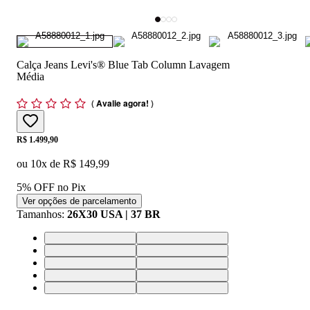
Calça Jeans Levi's® Blue Tab Column Lavagem
Média
(
Avalie agora!
)
Price:
R$ 1.499,90
ou
10
x de
R$ 149,99
5% OFF no Pix
Ver opções de parcelamento
Tamanhos
:
26X30 USA | 37 BR
25X30 USA | 36 BR
26X30 USA | 37 BR
27X30 USA | 38 BR
28X30 USA | 39 BR
29X30 USA | 40 BR
30X30 USA | 41 BR
31X30 USA | 42 BR
32X30 USA | 43 BR
33X30 USA | 44 BR
34X30 USA | 46 BR