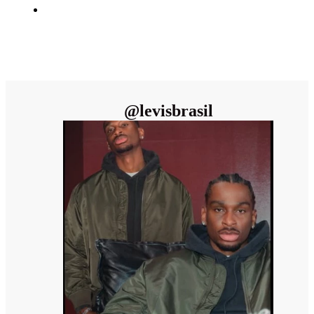
@
levisbrasil