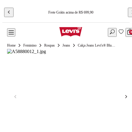
Frete Grátis acima de R$ 699,90
Feminino
Roupas
Jeans
Calça Jeans Levi's® Blue Tab Column Lavagem Média