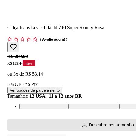
Calça Jeans Levi's Infantil 710 Super Skinny Rosa
(
Avalie agora!
)
Original price:
R$ 289,90
Price:
R$ 159,44
45
%
ou
3
x de
R$ 53,14
5% OFF no Pix
Ver opções de parcelamento
Tamanhos
:
12 USA | 11 a 12 anos BR
10 USA | 9 a 10 anos BR
12 USA | 11 a 12 anos BR
14 USA 
Descubra seu tamanho