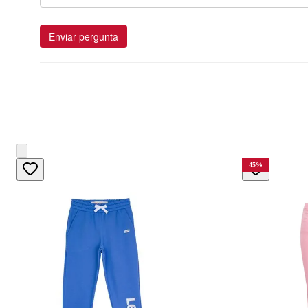
Enviar pergunta
45
%