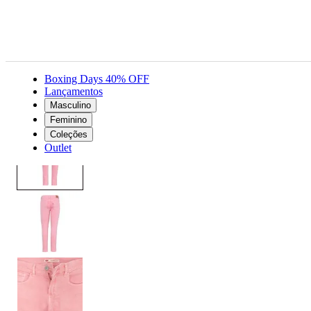
Boxing Days 40% OFF
Lançamentos
Masculino
Kids
Menina
Calças
Calça Jeans Levi's Infantil 710 Super Skinny Rosa
Feminino
Coleções
Outlet