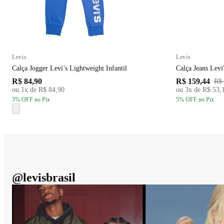
Levis
Levis
Calça Jogger Levi’s Lightweight Infantil
Calça Jeans Levi
R$ 84,90
R$ 159,44
R$ 
ou
1
x de
R$ 84,90
ou
3
x de
R$ 53,
5
% OFF
no Pix
5
% OFF
no Pix
@
levisbrasil