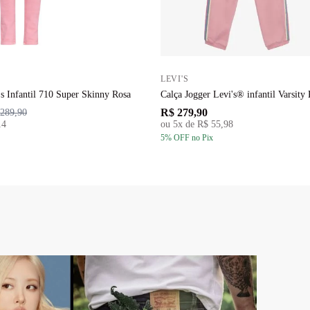
LEVI'S
's Infantil 710 Super Skinny Rosa
Calça Jogger Levi's® infantil Varsity 
R$ 279,90
289,90
14
ou
5
x de
R$ 55,98
5
% OFF
no Pix