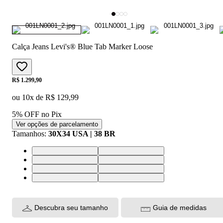
Calça Jeans Levi's® Blue Tab Marker Loose
Price:
R$ 1.299,90
ou
10
x de
R$ 129,99
5% OFF no Pix
Ver opções de parcelamento
Tamanhos
:
30X34 USA | 38 BR
28X34 USA | 36 BR
30X34 USA | 38 BR
32X34 USA | 40 BR
33X34 USA | 42 BR
34X34 USA | 44 BR
36X34 USA | 46 BR
38X34 USA | 48 BR
32X32 USA | 40 BR
Descubra seu tamanho
Guia de medidas