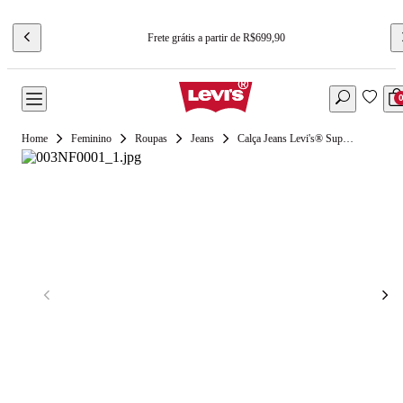
Frete grátis a partir de R$699,90
Feminino
Roupas
Jeans
Calça Jeans Levi's® Super Baggy Barrel Lavagem Escura