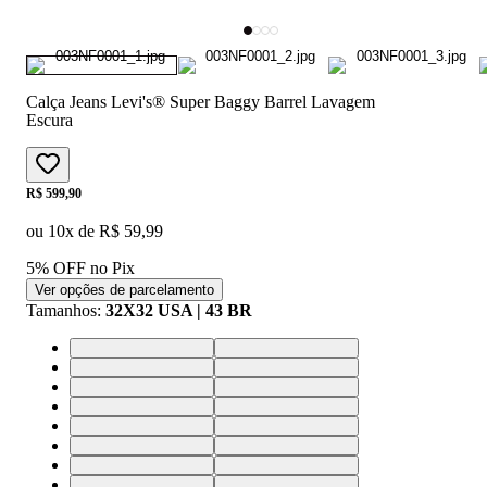
Calça Jeans Levi's® Super Baggy Barrel Lavagem
Escura
Price:
R$ 599,90
ou
10
x de
R$ 59,99
5% OFF no Pix
Ver opções de parcelamento
Tamanhos
:
32X32 USA | 43 BR
25X32 USA | 36 BR
26X32 USA | 37 BR
27X32 USA | 38 BR
28X32 USA | 39 BR
29X32 USA | 40 BR
30X32 USA | 41 BR
31X32 USA | 42 BR
32X32 USA | 43 BR
33X32 USA | 44 BR
34X32 USA | 46 BR
24X32 USA | 36 BR
24X30 USA | 36 BR
25X30 USA | 36 BR
26X30 USA | 37 BR
27X30 USA | 38 BR
28X30 USA | 39 BR