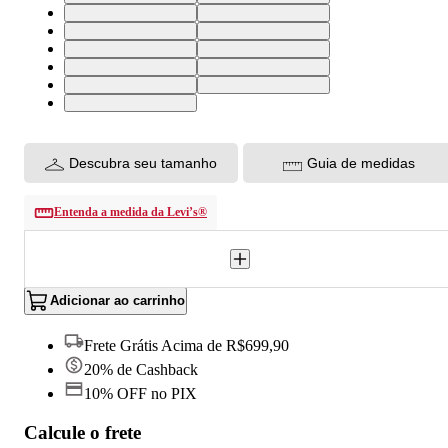
24X32 USA | 36 BR
24X30 USA | 36 BR
25X30 USA | 36 BR
26X30 USA | 37 BR
27X30 USA | 38 BR
28X30 USA | 39 BR
29X30 USA | 40 BR
30X30 USA | 41 BR
31X30 USA | 42 BR
32X30 USA | 43 BR
33X30 USA | 44 BR
Descubra seu tamanho
Guia de medidas
Entenda a medida da Levi’s®
Adicionar ao carrinho
Frete Grátis Acima de R$699,90
20% de Cashback
10% OFF no PIX
Calcule o frete