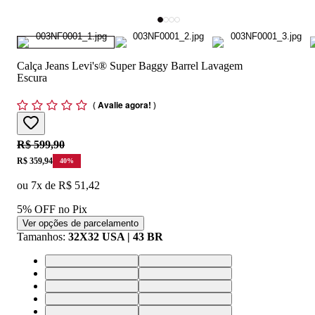
Calça Jeans Levi's® Super Baggy Barrel Lavagem
Escura
(
Avalie agora!
)
Original price:
R$ 599,90
Price:
R$ 359,94
40
%
ou
7
x de
R$ 51,42
5% OFF no Pix
Ver opções de parcelamento
Tamanhos
:
32X32 USA | 43 BR
25X32 USA | 36 BR
26X32 USA | 37 BR
27X32 USA | 38 BR
28X32 USA | 39 BR
29X32 USA | 40 BR
30X32 USA | 41 BR
31X32 USA | 42 BR
32X32 USA | 43 BR
33X32 USA | 44 BR
34X32 USA | 46 BR