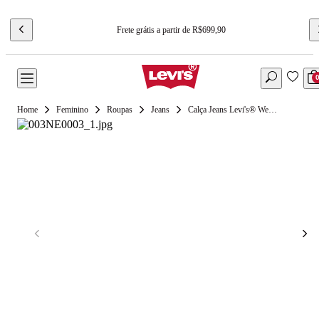
Frete grátis a partir de R$699,90
Feminino
Roupas
Jeans
Calça Jeans Levi's® Wedgie Slim Lavagem Média