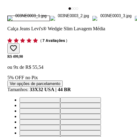
Calça Jeans Levi's® Wedgie Slim Lavagem Média
(
7 Avaliações
)
Price:
R$ 499,90
ou
9
x de
R$ 55,54
5% OFF no Pix
Ver opções de parcelamento
Tamanhos
:
33X32 USA | 44 BR
24X32 USA | 34 BR
25X32 USA | 36 BR
26X32 USA | 37 BR
27X32 USA | 38 BR
28X32 USA | 39 BR
29X32 USA | 40 BR
30X32 USA | 41 BR
31X32 USA | 42 BR
32X32 USA | 43 BR
33X32 USA | 44 BR
24X30 USA | 34 BR
25X30 USA | 36 BR
26X30 USA | 37 BR
27X30 USA | 38 BR