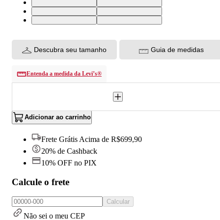
28X30 USA | 39 BR
29X30 USA | 40 BR
30X30 USA | 41 BR
31X30 USA | 42 BR
32X30 USA | 43 BR
33X30 USA | 44 BR
Descubra seu tamanho
Guia de medidas
Entenda a medida da Levi’s®
Adicionar ao carrinho
Frete Grátis Acima de R$699,90
20% de Cashback
10% OFF no PIX
Calcule o frete
Calcular
Não sei o meu CEP