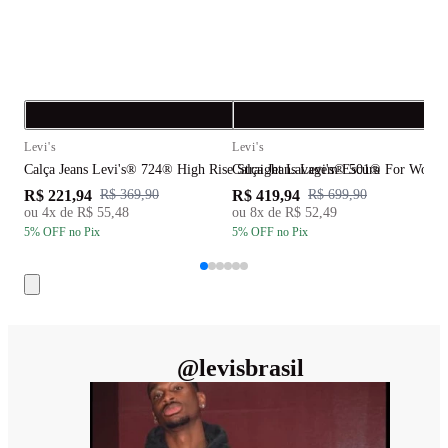
Compra rápida
C
Levi's
Levi's
L
Calça Jeans Levi's® 724® High Rise Straight Lavagem Escura
Calça Jeans Levi's® 501® For Wom
C
R$ 221,94
R$ 419,94
R
R$ 369,90
R$ 699,90
ou
4
x de
R$ 55,48
ou
8
x de
R$ 52,49
5
% OFF
no Pix
5
% OFF
no Pix
5
@
levisbrasil