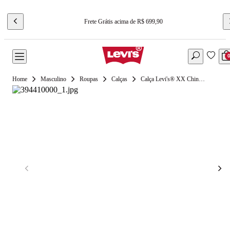
Frete Grátis acima de R$ 699,90
Masculino
Roupas
Calças
Calça Levi's® XX Chino Cargo Taper