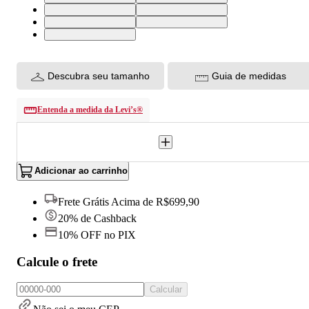
34X32 USA | 44 BR
36X32 USA | 46 BR
38X32 USA | 48 BR
40X32 USA | 50 BR
42X32 USA | 52 BR
Descubra seu tamanho
Guia de medidas
Entenda a medida da Levi’s®
Adicionar ao carrinho
Frete Grátis Acima de R$699,90
20% de Cashback
10% OFF no PIX
Calcule o frete
Calcular