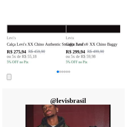
Compra rápida
C
Levi's
Levis
L
Calça Levi's XX Chino Authentic Straight Azul
Calça Levi's® XX Chino Baggy
C
R$ 275,94
R$ 299,94
R
R$ 459,90
R$ 499,90
ou
5
x de
R$ 55,18
ou
5
x de
R$ 59,98
5
% OFF
no Pix
5
% OFF
no Pix
5
@
levisbrasil