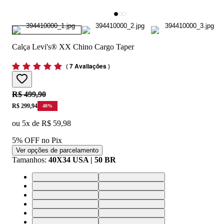
Calça Levi's® XX Chino Cargo Taper
(
7 Avaliações
)
Original price:
R$ 499,90
Price:
R$ 299,94
40
%
ou
5
x de
R$ 59,98
5% OFF no Pix
Ver opções de parcelamento
Tamanhos
:
40X34 USA | 50 BR
40X34 USA | 50 BR
36X34 USA | 46 BR
38X34 USA | 48 BR
32X34 USA | 40 BR
34X34 USA | 44 BR
28X34 USA | 36 BR
30X34 USA | 38 BR
33X34 USA | 42 BR
28X32 USA | 36 BR
30X32 USA | 38 BR
32X32 USA | 40 BR
33X32 USA | 42 BR