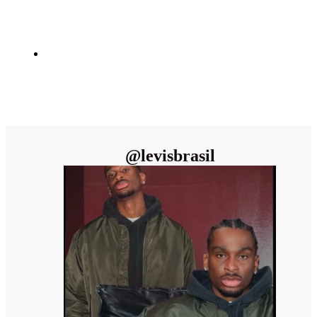
@
levisbrasil