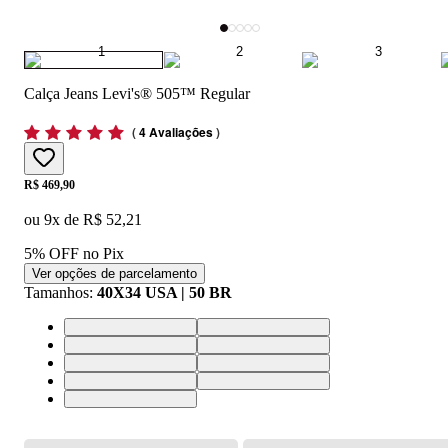
Calça Jeans Levi's® 505™ Regular
(
4 Avaliações
)
Price:
R$ 469,90
ou
9
x de
R$ 52,21
5% OFF no Pix
Ver opções de parcelamento
Tamanhos
:
40X34 USA | 50 BR
40X34 USA | 50 BR
42X34 USA | 52 BR
36X34 USA | 46 BR
32X34 USA | 40 BR
38X34 USA | 48 BR
34X34 USA | 44 BR
30X34 USA | 38 BR
33X34 USA | 42 BR
28X34 USA | 36 BR