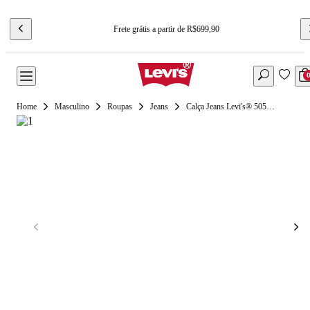
Frete grátis a partir de R$699,90
Masculino
Roupas
Jeans
Calça Jeans Levi's® 505™ Regular