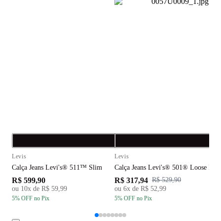
Compra rápida
C
Levis
Levis
L
Calça Jeans Levi's® 511™ Slim
Calça Jeans Levi's® 501® Loose Lav
C
R$ 599,90
R$ 317,94
R
R$ 529,90
ou
10
x de
R$ 59,99
ou
6
x de
R$ 52,99
5
% OFF
no Pix
5
% OFF
no Pix
5