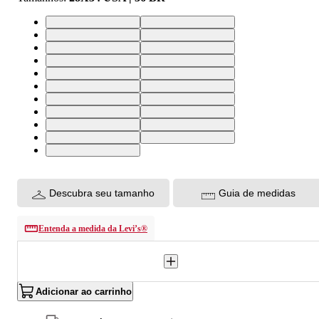
42X34 USA | 52 BR
33X34 USA | 42 BR
40X34 USA | 50 BR
44X34 USA | 54 BR
34X34 USA | 44 BR
30X34 USA | 38 BR
28X34 USA | 36 BR
38X34 USA | 48 BR
32X34 USA | 40 BR
36X34 USA | 46 BR
28X32 USA | 36 BR
30X32 USA | 38 BR
32X32 USA | 40 BR
33X32 USA | 42 BR
34X32 USA | 44 BR
36X32 USA | 46 BR
38X32 USA | 48 BR
40X32 USA | 50 BR
42X32 USA | 52 BR
29X32 USA | 37 BR
31X32 USA | 39 BR
Descubra seu tamanho
Guia de medidas
Entenda a medida da Levi’s®
Adicionar ao carrinho