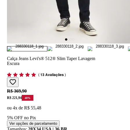
Calça Jeans Levi's® 512® Slim Taper Lavagem
Escura
(
13 Avaliações
)
Original price:
R$ 369,90
Price:
R$ 221,94
40
%
ou
4
x de
R$ 55,48
5% OFF no Pix
Ver opções de parcelamento
Tamanhos
:
28X34 USA | 36 BR