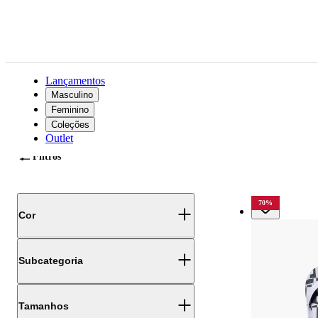
Lançamentos
Masculino
Feminino
Coleções
Outlet
Ordenar por:
Filtros
70
%
Cor
Subcategoria
Tamanhos