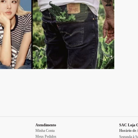
Atendimento
SAC Loja O
Minha Conta
Horário de
Meus Pedidos
Segunda à Se