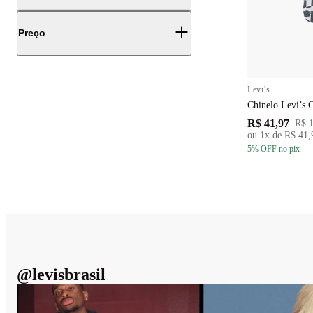
Preço
Levi's
Chinelo Levi’s 
R$ 41,97
R$ 
ou
1
x de
R$ 41,
5
% OFF
no pix
@
levisbrasil