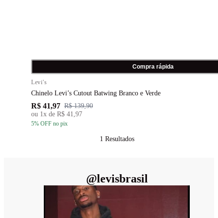
Compra rápida
Levi's
Chinelo Levi’s Cutout Batwing Branco e Verde
R$ 41,97
R$ 139,90
ou
1
x de
R$ 41,97
5
% OFF
no pix
1
Resultados
@
levisbrasil