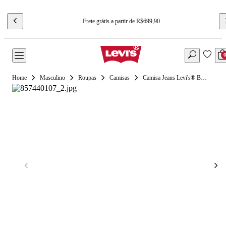
Frete grátis a partir de R$699,90
Masculino
Roupas
Camisas
Camisa Jeans Levi's® Barstow Western Manga Longa Azul