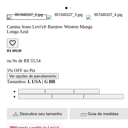
Camisa Jeans Levi's® Barstow Western Manga
Longa Azul
Price:
R$ 499,90
ou
9
x de
R$ 55,54
5% OFF no Pix
Ver opções de parcelamento
Tamanhos
:
L USA | G BR
L USA | G BR
M USA | M BR
S USA | P BR
XL USA | GG BR
XS USA | PP BR
XXL USA | EGG BR
Descubra seu tamanho
Guia de medidas
Entenda a medida da Levi’s®