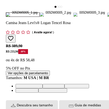
Camisa Jeans Levi's® Logan Tencel Rosa
(
Avalie agora!
)
Original price:
R$ 389,90
Price:
R$ 233,94
40
%
ou
4
x de
R$ 58,48
5% OFF no Pix
Ver opções de parcelamento
Tamanhos
:
M USA | M BR
XS USA | PP BR
S USA | P BR
M USA | M BR
L USA | G BR
XL USA | GG BR
Descubra seu tamanho
Guia de medidas