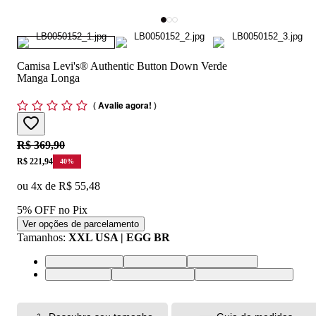
Camisa Levi's® Authentic Button Down Verde
Manga Longa
(
Avalie agora!
)
Original price:
R$ 369,90
Price:
R$ 221,94
40
%
ou
4
x de
R$ 55,48
5% OFF no Pix
Ver opções de parcelamento
Tamanhos
:
XXL USA | EGG BR
XS USA | PP BR
S USA | P BR
M USA | M BR
L USA | G BR
XL USA | GG BR
XXL USA | EGG BR