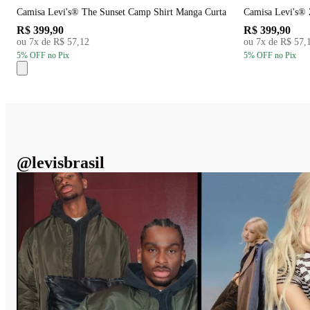
Camisa Levi's® The Sunset Camp Shirt Manga Curta
Camisa Levi's® 
R$ 399,90
R$ 399,90
ou
7
x de
R$ 57,12
ou
7
x de
R$ 57,
5
% OFF
no Pix
5
% OFF
no Pix
@
levisbrasil