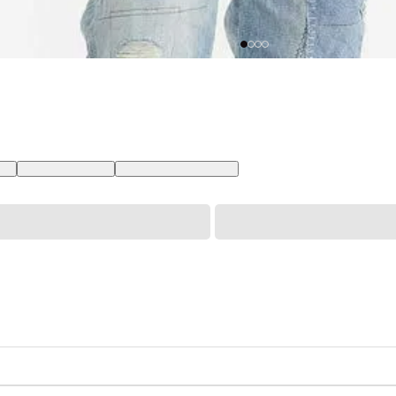
 BR
XS USA | PP BR
XXL USA | EGG BR