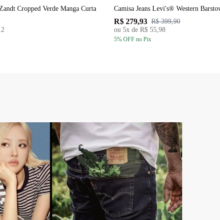
Zandt Cropped Verde Manga Curta
Camisa Jeans Levi's® Western Barsto
R$ 279,93
R$ 399,90
12
ou
5
x de
R$ 55,98
5
% OFF
no Pix