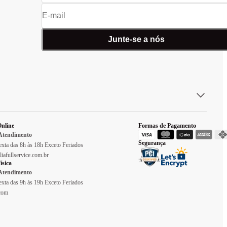
Junte-se a nós
nline
Formas de Pagamento
 Atendimento
Segurança
xta das 8h às 18h Exceto Feriados
liafullservice.com.br
ísica
 Atendimento
xta das 9h às 19h Exceto Feriados
.com