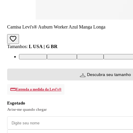
Camisa Levi's® Auburn Worker Azul Manga Longa
Tamanhos
:
L USA | G BR
L USA | G BR
M USA | M BR
S USA | P BR
XL USA | GG
Descubra seu tamanho
Entenda a medida da Levi’s®
Esgotado
Avise-me quando chegar