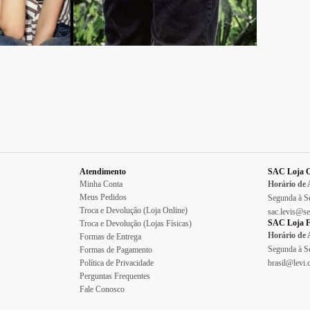
Atendimento
SAC Loja O
Minha Conta
Horário de
Meus Pedidos
Segunda à Se
Troca e Devolução (Loja Online)
sac.levis@se
SAC Loja F
Troca e Devolução (Lojas Físicas)
Horário de
Formas de Entrega
Segunda à Se
Formas de Pagamento
Política de Privacidade
brasil@levi
Perguntas Frequentes
Fale Conosco