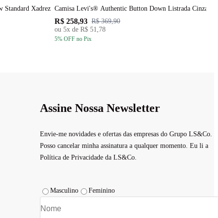
w Standard Xadrez
Camisa Levi's® Authentic Button Down Listrada Cinza Cl
C
R$ 258,93
R
R$ 369,90
ou
5
x de
R$ 51,78
5
% OFF
no Pix
5
Assine Nossa Newsletter
Envie-me novidades e ofertas das empresas do Grupo LS&Co.
Posso cancelar minha assinatura a qualquer momento. Eu li a
Política de Privacidade da LS&Co.
Masculino
Feminino