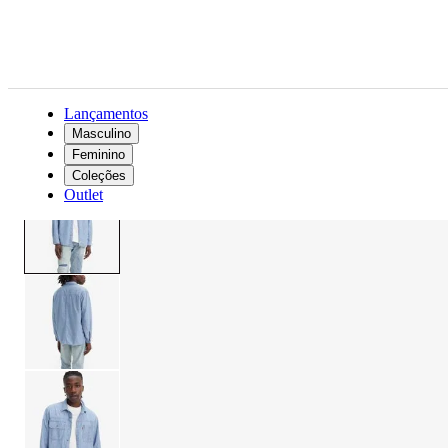
Lançamentos
Masculino
Feminino
Masculino
Roupas
Camisas
Camisa Levi's® Auburn Worker Azul Manga Longa
Coleções
Outlet