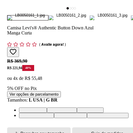
Camisa Levi's® Authentic Button Down Azul
Manga Curta
(
Avalie agora!
)
Original price:
R$ 369,90
Price:
R$ 221,94
40
%
ou
4
x de
R$ 55,48
5% OFF no Pix
Ver opções de parcelamento
Tamanhos
:
L USA | G BR
L USA | G BR
M USA | M BR
S USA | P BR
XL USA | GG BR
XS USA | PP BR
XXL USA | EGG BR