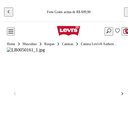
Frete Grátis acima de R$ 699,90
Masculino
Roupas
Camisas
Camisa Levi's® Authentic Button Down Azul Manga Curta