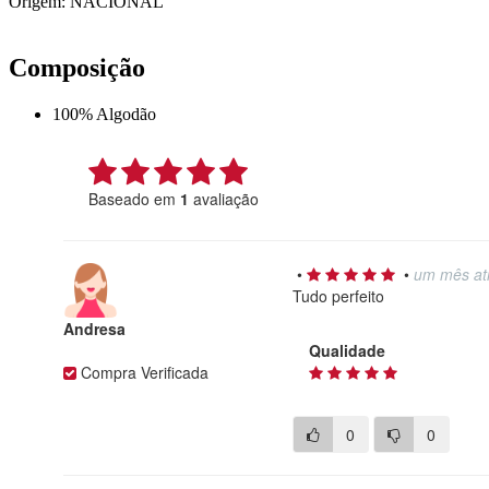
Origem: NACIONAL
Composição
100% Algodão
Baseado em
1
avaliação
•
•
um mês at
Tudo perfeito
Andresa
Qualidade
Compra Verificada
0
0