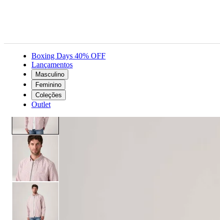
Boxing Days 40% OFF
Lançamentos
Masculino
Masculino
Roupas
Camisas
Camisa Levi's® Authentic Button Down Listrada Rosa Claro Manga Longa
Feminino
Coleções
Outlet