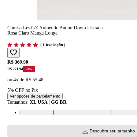
Camisa Levi's® Authentic Button Down Listrada
Rosa Claro Manga Longa
(
1 Avaliação
)
Original price:
R$ 369,90
Price:
R$ 221,94
40
%
ou
4
x de
R$ 55,48
5% OFF no Pix
Ver opções de parcelamento
Tamanhos
:
XL USA | GG BR
XS USA | PP BR
S USA | P BR
M USA | M BR
L USA | G 
Descubra seu tamanho