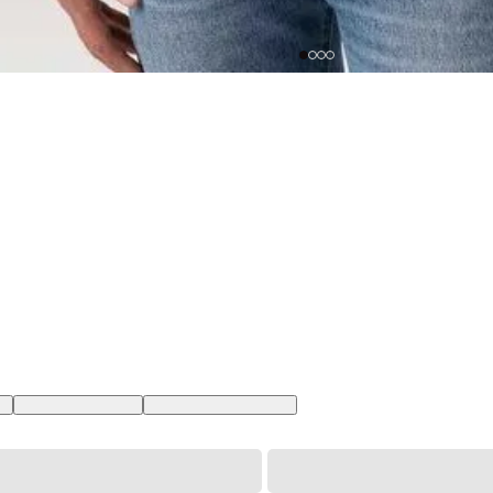
BR
XL USA | GG BR
XXL USA | EGG BR