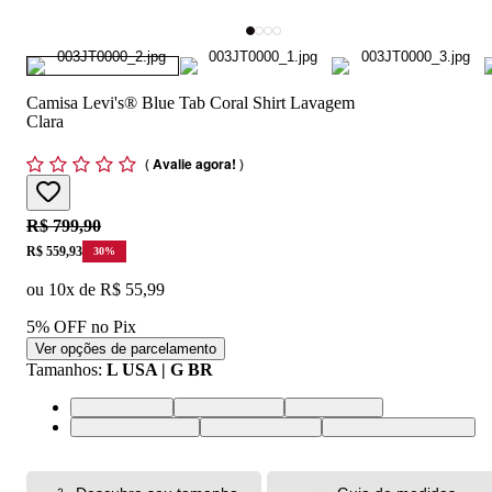
Camisa Levi's® Blue Tab Coral Shirt Lavagem
Clara
(
Avalie agora!
)
Original price:
R$ 799,90
Price:
R$ 559,93
30
%
ou
10
x de
R$ 55,99
5% OFF no Pix
Ver opções de parcelamento
Tamanhos
:
L USA | G BR
L USA | G BR
M USA | M BR
S USA | P BR
XL USA | GG BR
XS USA | PP BR
XXL USA | EGG BR