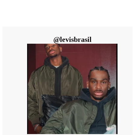
@
levisbrasil