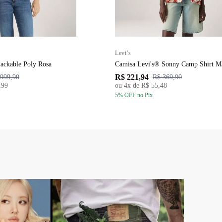
Levi's
Packable Poly Rosa
Camisa Levi's® Sonny Camp Shirt M
R$ 221,94
999,90
R$ 369,90
,99
ou
4
x de
R$ 55,48
5
% OFF
no Pix