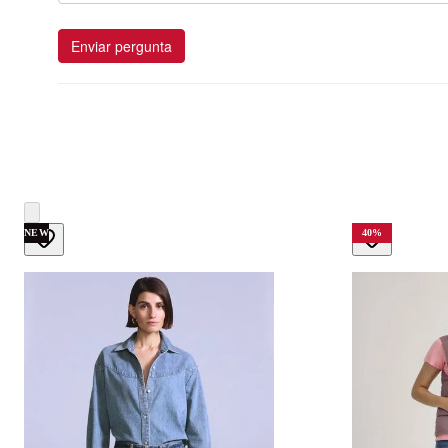
Enviar pergunta
NEW
40
%