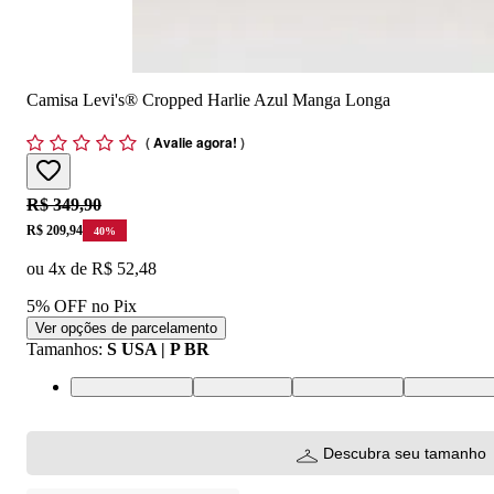
Camisa Levi's® Cropped Harlie Azul Manga Longa
(
Avalie agora!
)
Original price:
R$ 349,90
Price:
R$ 209,94
40
%
ou
4
x de
R$ 52,48
5% OFF no Pix
Ver opções de parcelamento
Tamanhos
:
S USA | P BR
XS USA | PP BR
S USA | P BR
M USA | M BR
L USA | G 
Descubra seu tamanho