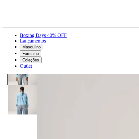
Boxing Days 40% OFF
Lançamentos
Masculino
Feminino
Roupas
Camisas e blusas
Camisa Levi's® Cropped Harlie Azul Manga Longa
Feminino
Coleções
Outlet