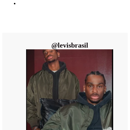
@
levisbrasil