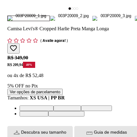
Camisa Levi's® Cropped Harlie Preta Manga Longa
(
Avalie agora!
)
Original price:
R$ 349,90
Price:
R$ 209,94
40
%
ou
4
x de
R$ 52,48
5% OFF no Pix
Ver opções de parcelamento
Tamanhos
:
XS USA | PP BR
XS USA | PP BR
S USA | P BR
M USA | M BR
L USA | G BR
XL USA | GG BR
Descubra seu tamanho
Guia de medidas