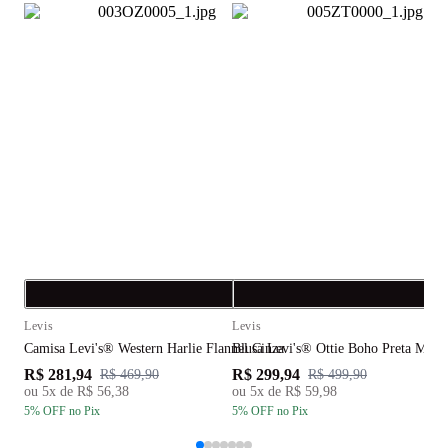
Compra rápida
C
Levis
Levis
L
Camisa Levi's® Western Harlie Flannel Cinza
Blusa Levi's® Ottie Boho Preta Man
B
R$ 281,94
R$ 299,94
R
R$ 469,90
R$ 499,90
ou
5
x de
R$ 56,38
ou
5
x de
R$ 59,98
5
% OFF
no Pix
5
% OFF
no Pix
5