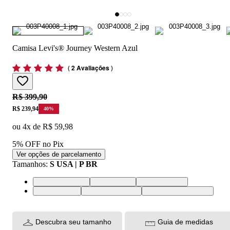
Camisa Levi's® Journey Western Azul
(
2 Avaliações
)
Original price:
R$ 399,90
Price:
R$ 239,94
40
%
ou
4
x de
R$ 59,98
5% OFF no Pix
Ver opções de parcelamento
Tamanhos
:
S USA | P BR
XS USA | PP BR
S USA | P BR
M USA | M BR
L USA | G BR
XL USA | GG BR
XXL USA | EGG BR
Descubra seu tamanho
Guia de medidas