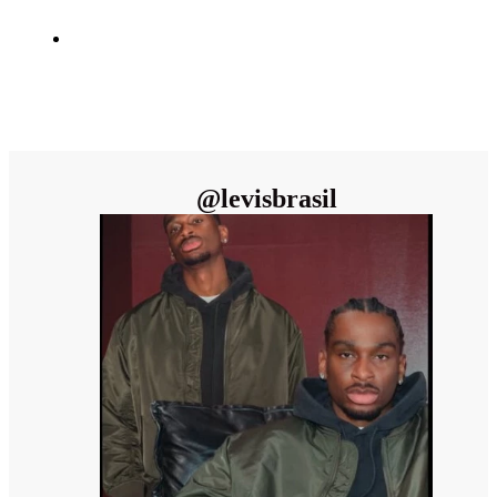
@
levisbrasil