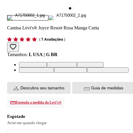
Camisa Levi's® Joyce Resort Rosa Manga Curta
(
7 Avaliações
)
Tamanhos
:
L USA | G BR
L USA | G BR
M USA | M BR
S USA | P BR
XL USA | GG BR
XS USA | PP BR
XXL USA | EGG BR
Descubra seu tamanho
Guia de medidas
Entenda a medida da Levi’s®
Esgotado
Avise-me quando chegar