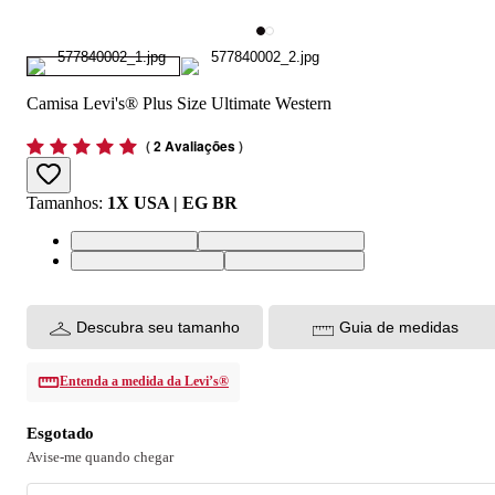
Camisa Levi's® Plus Size Ultimate Western
(
2 Avaliações
)
Tamanhos
:
1X USA | EG BR
1X USA | EG BR
4X USA | EGGGG BR
3X USA | EGGG BR
2X USA | EGG BR
Descubra seu tamanho
Guia de medidas
Entenda a medida da Levi’s®
Esgotado
Avise-me quando chegar