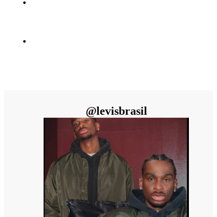
@
levisbrasil