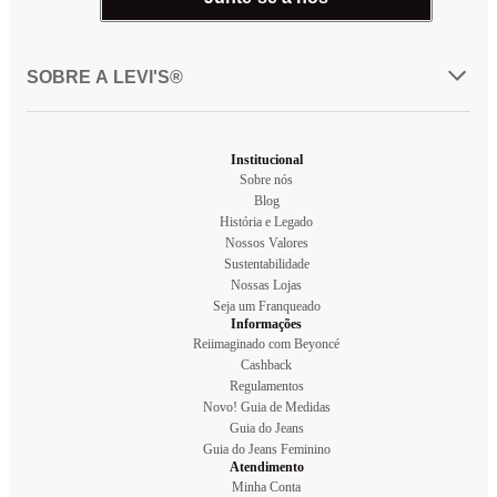
SOBRE A LEVI'S®
Institucional
Sobre nós
Blog
História e Legado
Nossos Valores
Sustentabilidade
Nossas Lojas
Seja um Franqueado
Informações
Reiimaginado com Beyoncé
Cashback
Regulamentos
Novo! Guia de Medidas
Guia do Jeans
Guia do Jeans Feminino
Atendimento
Minha Conta