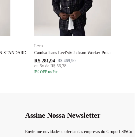
Levis
L
ERN STANDARD
Camisa Jeans Levi's® Jackson Worker Preta
C
R$ 281,94
R
R$ 469,90
ou
5
x de
R$ 56,38
5
% OFF
no Pix
5
Assine Nossa Newsletter
Envie-me novidades e ofertas das empresas do Grupo LS&Co.