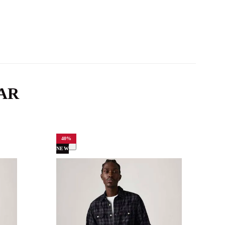
AR
40
%
NEW