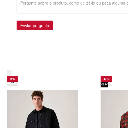
Enviar pergunta
40
%
40
%
NEW