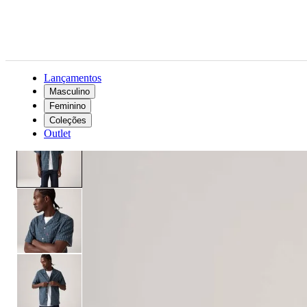
Lançamentos
Masculino
Feminino
Masculino
Roupas
Camisas
Camisa Levi's® Sunset Standard Camp Azul
Coleções
Outlet