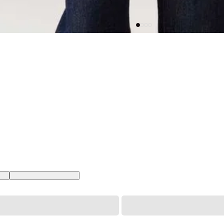
 BR
XXL USA | EGG BR