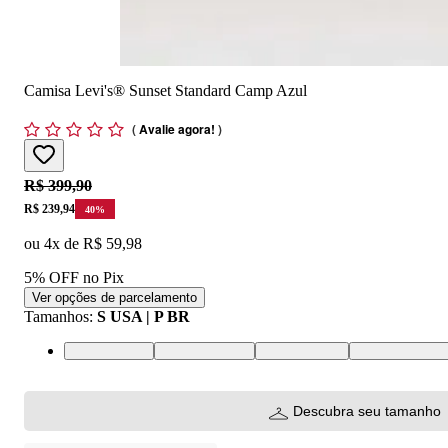
Camisa Levi's® Sunset Standard Camp Azul
(
Avalie agora!
)
Original price:
R$ 399,90
Price:
R$ 239,94
40
%
ou
4
x de
R$ 59,98
5% OFF no Pix
Ver opções de parcelamento
Tamanhos
:
S USA | P BR
S USA | P BR
M USA | M BR
L USA | G BR
XL USA | GG
Descubra seu tamanho