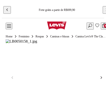
Frete grátis a partir de R$699,90
Feminino
Roupas
Camisas e blusas
Camisa Levi's® The Classic Lavagem Média Manga Longa