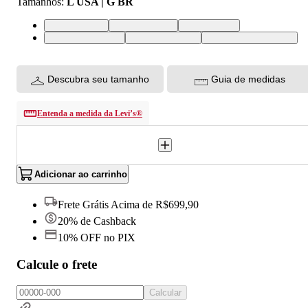
Tamanhos
:
L USA | G BR
L USA | G BR
M USA | M BR
S USA | P BR
XL USA | GG BR
XS USA | PP BR
XXL USA | EGG BR
Descubra seu tamanho
Guia de medidas
Entenda a medida da Levi’s®
Adicionar ao carrinho
Frete Grátis Acima de R$699,90
20% de Cashback
10% OFF no PIX
Calcule o frete
Calcular