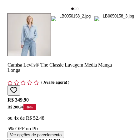
Camisa Levi's® The Classic Lavagem Média Manga
Longa
(
Avalie agora!
)
Original price:
R$ 349,90
Price:
R$ 209,94
40
%
ou
4
x de
R$ 52,48
5% OFF no Pix
Ver opções de parcelamento