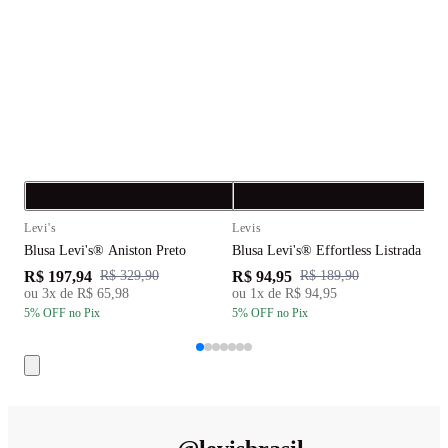
Compra rápida
C
Levi's
Levis
L
Blusa Levi's® Aniston Preto
Blusa Levi's® Effortless Listrada Br
B
R$ 197,94
R$ 94,95
R
R$ 329,90
R$ 189,90
ou
3
x de
R$ 65,98
ou
1
x de
R$ 94,95
5
% OFF
no Pix
5
% OFF
no Pix
5