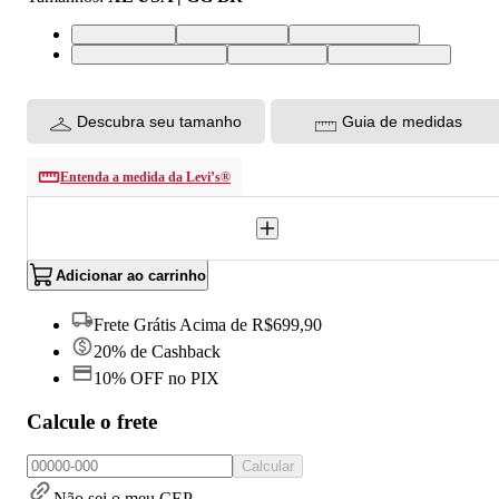
L USA | G BR
M USA | M BR
XL USA | GG BR
XXL USA | EGG BR
S USA | P BR
XS USA | PP BR
Descubra seu tamanho
Guia de medidas
Entenda a medida da Levi’s®
Adicionar ao carrinho
Frete Grátis Acima de R$699,90
20% de Cashback
10% OFF no PIX
Calcule o frete
Calcular
Não sei o meu CEP