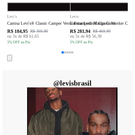
Compra rápida
C
Levi's
Levis
L
Camisa Levi's® Classic Camper Verde Estampada Manga Curta
Camisa Levi's® Classic Worker Cinza
C
R$ 184,95
R$ 281,94
R
R$ 369,90
R$ 469,90
ou
3
x de
R$ 61,65
ou
5
x de
R$ 56,38
5
% OFF
no Pix
5
% OFF
no Pix
5
@
levisbrasil