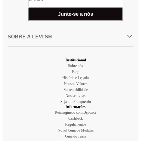
Junte-se a nós
SOBRE A LEVI'S®
Institucional
Sobre nós
Blog
História e Legado
Nossos Valores
Sustentabilidade
Nossas Lojas
Seja um Franqueado
Informações
Reiimaginado com Beyoncé
Cashback
Regulamentos
Novo! Guia de Medidas
Guia do Jeans