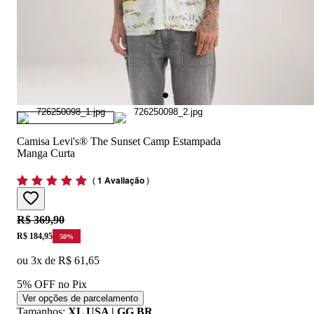
Camisa Levi's® The Sunset Camp Estampada
Manga Curta
(
1 Avaliação
)
Original price:
R$ 369,90
Price:
R$ 184,95
50
%
ou
3
x de
R$ 61,65
5% OFF no Pix
Ver opções de parcelamento
Tamanhos
:
XL USA | GG BR