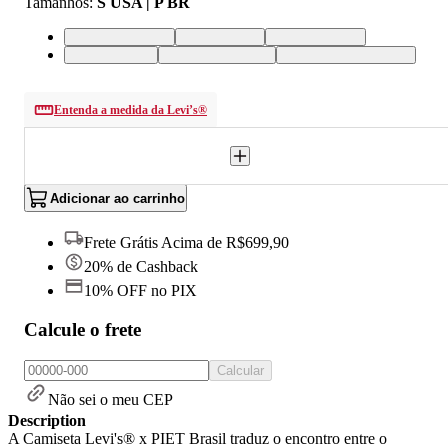
Tamanhos
:
S USA | P BR
XS USA | PP BR
S USA | P BR
M USA | M BR
L USA | G BR
XL USA | GG BR
XXL USA | EGG BR
Entenda a medida da Levi’s®
Adicionar ao carrinho
Frete Grátis Acima de R$699,90
20% de Cashback
10% OFF no PIX
Calcule o frete
Calcular
Não sei o meu CEP
Description
A Camiseta Levi's® x PIET Brasil traduz o encontro entre o