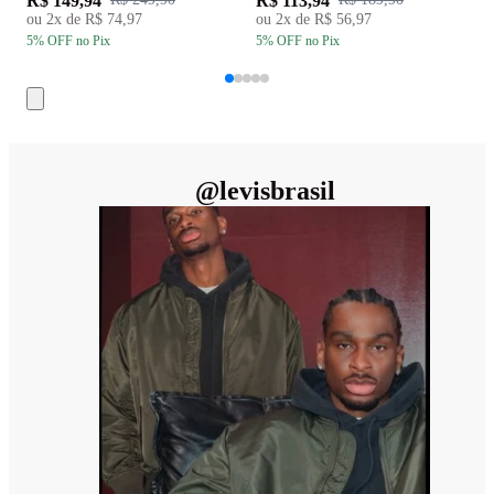
R$ 149,94
R$ 113,94
R
ou
2
x de
R$ 74,97
ou
2
x de
R$ 56,97
5
% OFF
no Pix
5
% OFF
no Pix
5
@
levisbrasil