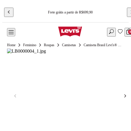
Frete grátis a partir de R$699,90
Feminino
Roupas
Camisetas
Camiseta Brasil Levi's® x Piet Graphic Azul Manga Curta