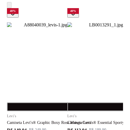
40
%
40
%
Compra rápida
C
Levi's
Levi's
L
Camiseta Levi's® Graphic Boxy Rosa Manga Curta
Camiseta Levi's® Essential Sporty Te
C
R$ 249,90
R$ 189,90