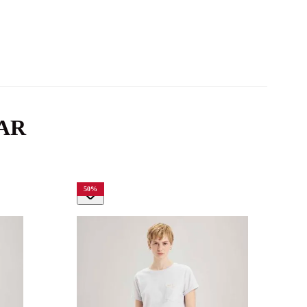
AR
50
%