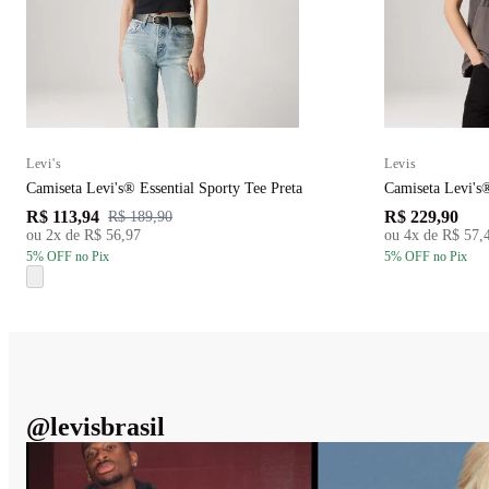
Levi's
Levis
Camiseta Levi's® Essential Sporty Tee Preta
Camiseta Levi's
R$ 113,94
R$ 229,90
R$ 189,90
ou
2
x de
R$ 56,97
ou
4
x de
R$ 57,
5
% OFF
no Pix
5
% OFF
no Pix
@
levisbrasil