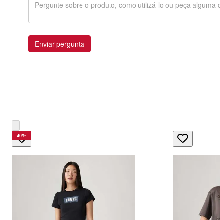
Enviar pergunta
40
%