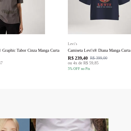
Levi's
® Graphic Tabor Cinza Manga Curta
Camiseta Levi's® Diana Manga Curta
R$ 239,40
R$ 399,00
47
ou
4
x de
R$ 59,85
5
% OFF
no Pix