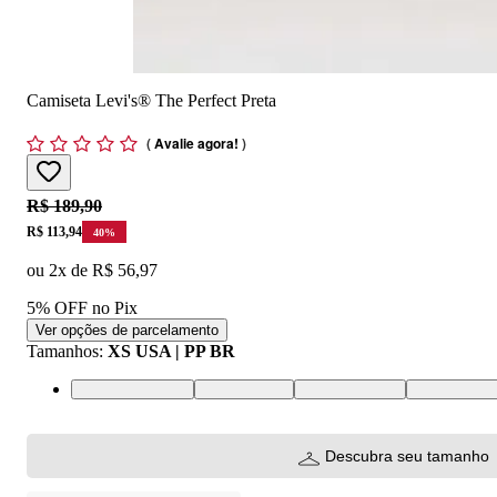
Camiseta Levi's® The Perfect Preta
(
Avalie agora!
)
Original price:
R$ 189,90
Price:
R$ 113,94
40
%
ou
2
x de
R$ 56,97
5% OFF no Pix
Ver opções de parcelamento
Tamanhos
:
XS USA | PP BR
XS USA | PP BR
S USA | P BR
M USA | M BR
L USA | G 
Descubra seu tamanho