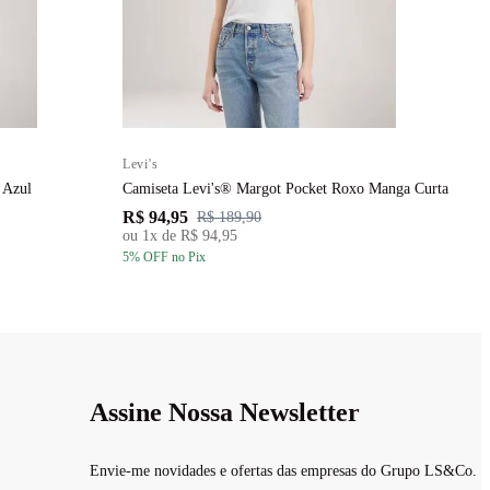
Levi's
 Azul
Camiseta Levi's® Margot Pocket Roxo Manga Curta
R$ 94,95
R$ 189,90
ou
1
x de
R$ 94,95
5
% OFF
no Pix
Assine Nossa Newsletter
Envie-me novidades e ofertas das empresas do Grupo LS&Co.