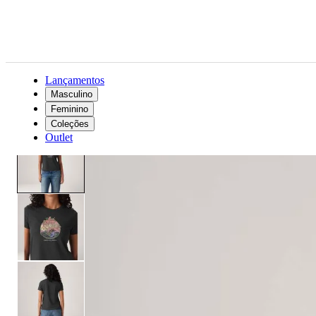
Lançamentos
Masculino
Feminino
Feminino
Roupas
Camisetas
Camiseta Levi's® The Perfect Preta
Coleções
Outlet