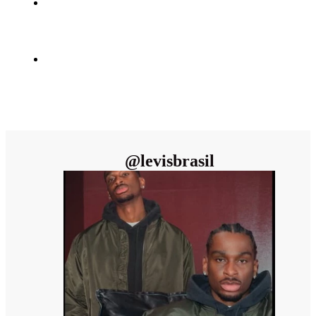
@
levisbrasil