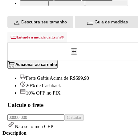
L USA | G BR
XL USA | GG BR
XXL USA | EGG BR
Descubra seu tamanho
Guia de medidas
Entenda a medida da Levi’s®
Adicionar ao carrinho
Frete Grátis Acima de R$699,90
20% de Cashback
10% OFF no PIX
Calcule o frete
Calcular
Não sei o meu CEP
Description