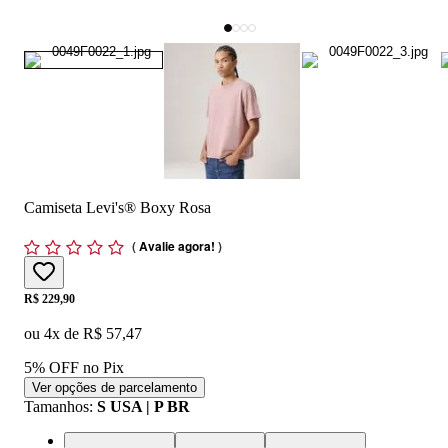
Camiseta Levi's® Boxy Rosa
(
Avalie agora!
)
Price:
R$ 229,90
ou
4
x de
R$ 57,47
5% OFF no Pix
Ver opções de parcelamento
Tamanhos
:
S USA | P BR
XS USA | PP BR
S USA | P BR
M USA | M BR