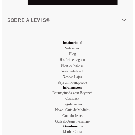
SOBRE A LEVI'S®
Institucional
Sobre nós
Blog
História e Legado
Nossos Valores
Sustentabilidade
Nossas Lojas
Seja um Franqueado
Informações
Reiimaginado com Beyoncé
Cashback
Regulamentos
Novo! Guia de Medidas
Guia do Jeans
Guia do Jeans Feminino
Atendimento
Minha Conta