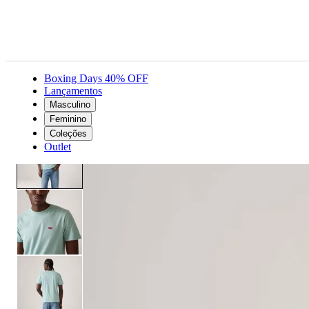
Boxing Days 40% OFF
Lançamentos
Masculino
Masculino
Roupas
Camisetas
Camiseta Levi's® Classic Housemark Azul
Feminino
Coleções
Outlet