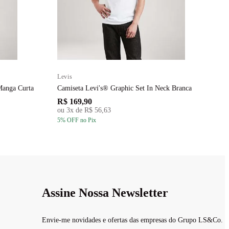
Levis
L
Manga Curta
Camiseta Levi's® Graphic Set In Neck Branca
C
R$ 169,90
R
ou
3
x de
R$ 56,63
5
% OFF
no Pix
5
Assine Nossa Newsletter
Envie-me novidades e ofertas das empresas do Grupo LS&Co.