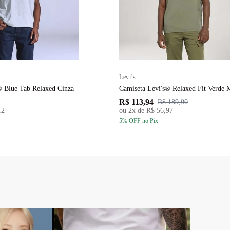
Levi's
® Blue Tab Relaxed Cinza
Camiseta Levi's® Relaxed Fit Verde 
R$ 113,94
R$ 189,90
12
ou
2
x de
R$ 56,97
5
% OFF
no Pix