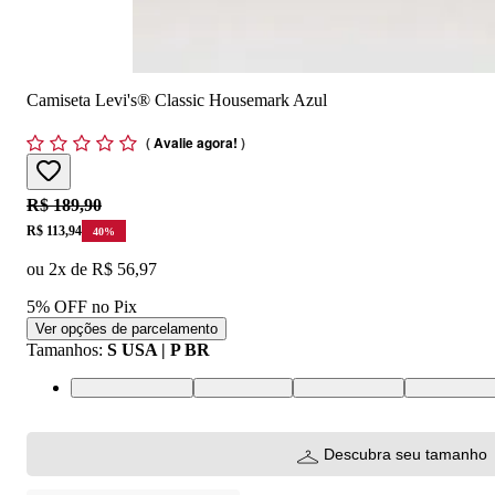
Camiseta Levi's® Classic Housemark Azul
(
Avalie agora!
)
Original price:
R$ 189,90
Price:
R$ 113,94
40
%
ou
2
x de
R$ 56,97
5% OFF no Pix
Ver opções de parcelamento
Tamanhos
:
S USA | P BR
XS USA | PP BR
S USA | P BR
M USA | M BR
L USA | G 
Descubra seu tamanho