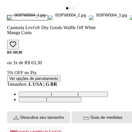
Camiseta Levi's® Dry Goods Waffle Off White
Manga Curta
Price:
R$ 189,90
ou
3
x de
R$ 63,30
5% OFF no Pix
Ver opções de parcelamento
Tamanhos
:
L USA | G BR
XS USA | PP BR
S USA | P BR
M USA | M BR
L USA | G BR
XL USA | GG BR
Descubra seu tamanho
Guia de medidas
Entenda a medida da Levi’s®