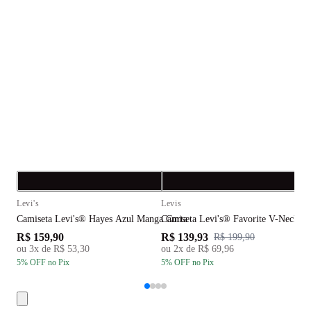
Compra rápida
C
Levi's
Levis
L
Camiseta Levi's® Hayes Azul Manga Curta
Camiseta Levi's® Favorite V-Neck R
C
R$ 159,90
R$ 139,93
R
R$ 199,90
ou
3
x de
R$ 53,30
ou
2
x de
R$ 69,96
5
% OFF
no Pix
5
% OFF
no Pix
5