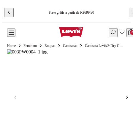
Frete grátis a partir de R$699,90
Feminino
Roupas
Camisetas
Camiseta Levi's® Dry Goods Waffle Off White Manga Curta