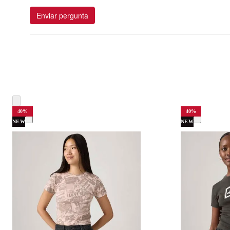
Enviar pergunta
40
%
40
%
NEW
NEW