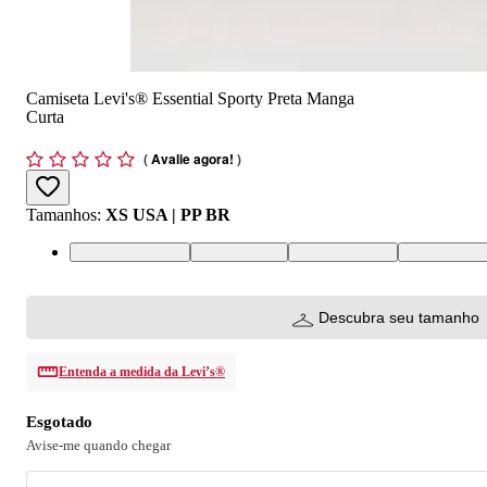
Camiseta Levi's® Essential Sporty Preta Manga
Curta
(
Avalie agora!
)
Tamanhos
:
XS USA | PP BR
XS USA | PP BR
S USA | P BR
M USA | M BR
L USA | G 
Descubra seu tamanho
Entenda a medida da Levi’s®
Esgotado
Avise-me quando chegar