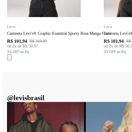
Levis
Levis
Camiseta Levi's® Graphic Essential Sporty Rosa Manga Curta
Camiseta Levi's
R$ 101,94
R$ 101,94
R$ 169,90
R$ 
ou
2
x de
R$ 50,97
ou
2
x de
R$ 50,
5
% OFF
no Pix
5
% OFF
no Pix
@
levisbrasil