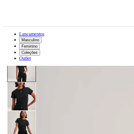
Lançamentos
Masculino
Feminino
Feminino
Roupas
Camisetas
Camiseta Levi's® Essential Sporty Preta Manga Curta
Coleções
Outlet