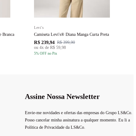
Levi's
L
e Branca
Camiseta Levi's® Diana Manga Curta Preta
C
R$ 239,94
R
R$ 399,90
ou
4
x de
R$ 59,98
5
% OFF
no Pix
5
Assine Nossa Newsletter
Envie-me novidades e ofertas das empresas do Grupo LS&Co.
Posso cancelar minha assinatura a qualquer momento. Eu li a
Política de Privacidade da LS&Co.