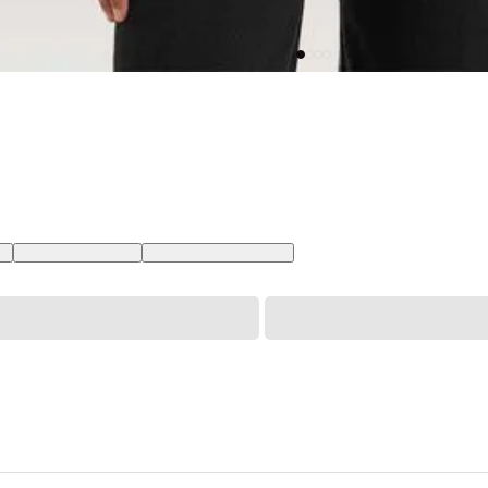
BR
XL USA | GG BR
XXL USA | EGG BR