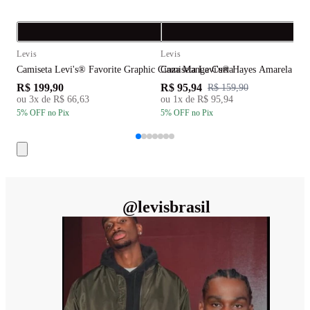
Compra rápida
C
Levis
Levis
L
Camiseta Levi's® Favorite Graphic Cinza Manga Curta
Camiseta Levi's® Hayes Amarela Ma
C
R$ 199,90
R$ 95,94
R
R$ 159,90
ou
3
x de
R$ 66,63
ou
1
x de
R$ 95,94
5
% OFF
no Pix
5
% OFF
no Pix
5
@
levisbrasil