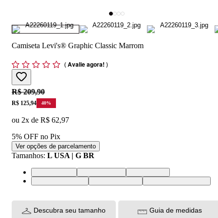
Camiseta Levi's® Graphic Classic Marrom
(
Avalie agora!
)
Original price:
R$ 209,90
Price:
R$ 125,94
40
%
ou
2
x de
R$ 62,97
5% OFF no Pix
Ver opções de parcelamento
Tamanhos
:
L USA | G BR
L USA | G BR
M USA | M BR
S USA | P BR
XL USA | GG BR
XS USA | PP BR
XXL USA | EGG BR
Descubra seu tamanho
Guia de medidas