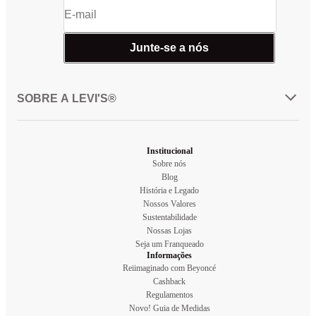
Junte-se a nós
SOBRE A LEVI'S®
Institucional
Sobre nós
Blog
História e Legado
Nossos Valores
Sustentabilidade
Nossas Lojas
Seja um Franqueado
Informações
Reiimaginado com Beyoncé
Cashback
Regulamentos
Novo! Guia de Medidas