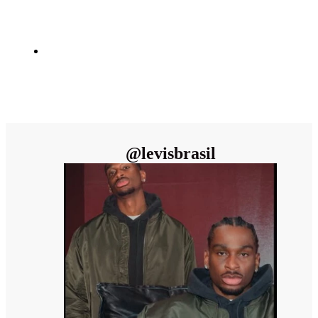
@
levisbrasil