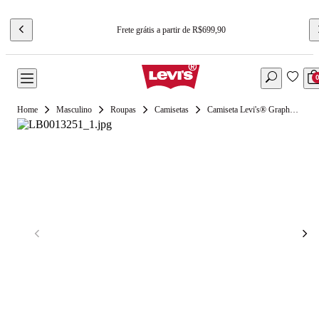
Frete grátis a partir de R$699,90
Masculino
Roupas
Camisetas
Camiseta Levi's® Graphic Crewneck Verde Manga Curta