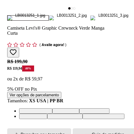
Camiseta Levi's® Graphic Crewneck Verde Manga
Curta
(
Avalie agora!
)
Original price:
R$ 199,90
Price:
R$ 119,94
40
%
ou
2
x de
R$ 59,97
5% OFF no Pix
Ver opções de parcelamento
Tamanhos
:
XS USA | PP BR
XS USA | PP BR
S USA | P BR
M USA | M BR
L USA | G BR
XL USA | GG BR
XXL USA | EGG BR