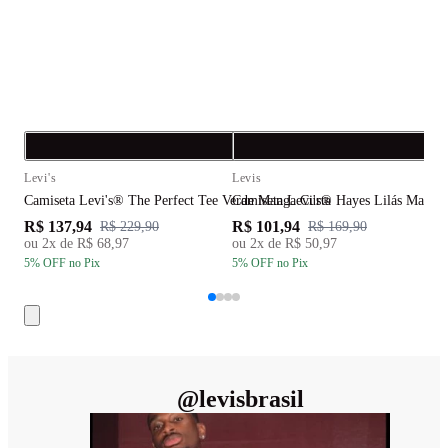
Compra rápida
C
Levi's
Levis
L
Camiseta Levi's® The Perfect Tee Verde Manga Curta
Camiseta Levi's® Hayes Lilás Manga
C
R$ 137,94
R$ 101,94
R
R$ 229,90
R$ 169,90
ou
2
x de
R$ 68,97
ou
2
x de
R$ 50,97
5
% OFF
no Pix
5
% OFF
no Pix
5
@
levisbrasil